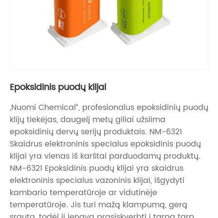
Epoksidinis puodų klijai
„Nuomi Chemical“, profesionalus epoksidinių puodų
klijų tiekėjas, daugelį metų giliai užsiima
epoksidinių dervų serijų produktais. NM-6321
Skaidrus elektroninis specialus epoksidinis puodų
klijai yra vienas iš karštai parduodamų produktų.
NM-6321 Epoksidinis puodų klijai yra skaidrus
elektroninis specialus vazoninis klijai, išgydyti
kambario temperatūroje ar vidutinėje
temperatūroje. Jis turi mažą klampumą, gerą
srautą, todėl jį lengva prasiskverbti į tarpą tarp