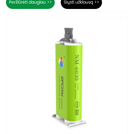
Peržiūrėti daugiau >>
Siųsti užklausą >>