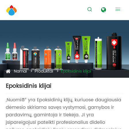


Namai
Produktai
Epoksidinis klijai
Epoksidinis klijai
„Nuomi®“ yra Epoksidinių klijų, kuriuose daugiausia
dėmesio skiriama savęs vystymosi, gamybos ir
pardavimų, gamintoja ir tiekėja. Ji yra
įsipareigojusi pateikti profesionalius didelio