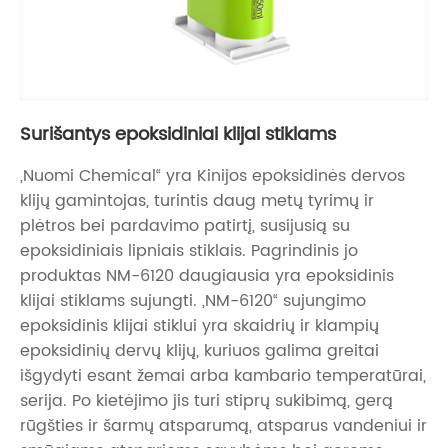
Surišantys epoksidiniai klijai stiklams
„Nuomi Chemical“ yra Kinijos epoksidinės dervos
klijų gamintojas, turintis daug metų tyrimų ir
plėtros bei pardavimo patirtį, susijusią su
epoksidiniais lipniais stiklais. Pagrindinis jo
produktas NM-6120 daugiausia yra epoksidinis
klijai stiklams sujungti. „NM-6120“ sujungimo
epoksidinis klijai stiklui yra skaidrių ir klampių
epoksidinių dervų klijų, kuriuos galima greitai
išgydyti esant žemai arba kambario temperatūrai,
serija. Po kietėjimo jis turi stiprų sukibimą, gerą
rūgšties ir šarmų atsparumą, atsparus vandeniui ir