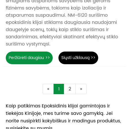
smūgiams atsparioms savybėms bei geroms
fizinėms savybėms, tokioms kaip izoliacija ir
atsparumas suspaudimui. NM-6120 surišimo
epoksidinis klijai stiklams daugiausia naudojami
daugelyje scenų, tokių kaip stiklo surišimas ir
sandarinimas, efektyviai skatinant efektyvų stiklo
surišimo vystymąsi.
Peržiūrėti daugiau >>
Siųsti užklausą >>
«
1
2
»
Kaip patikimas Epoksidinis klijai gamintojas ir
tiekėjas Kinijoje, mes turime savo gamyklą. Jei
norite nusipirkti kokybiškus ir madingus produktus,
susisiekite su mumis.