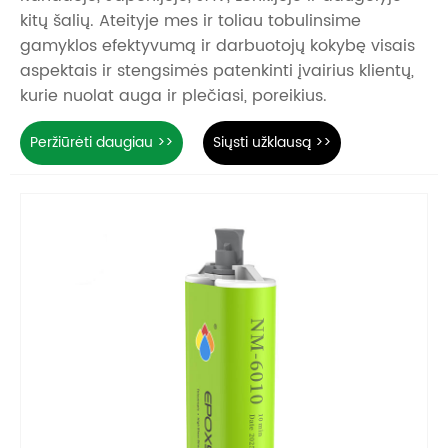
kitų šalių. Ateityje mes ir toliau tobulinsime
gamyklos efektyvumą ir darbuotojų kokybę visais
aspektais ir stengsimės patenkinti įvairius klientų,
kurie nuolat auga ir plečiasi, poreikius.
Peržiūrėti daugiau >>
Siųsti užklausą >>