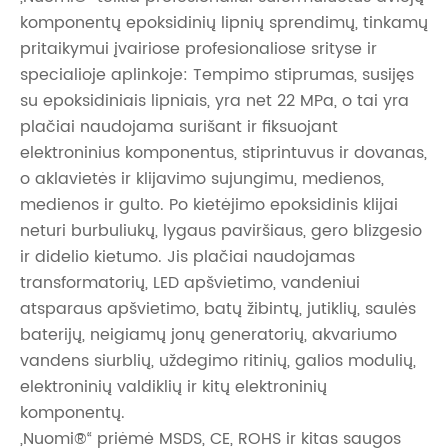
komponentų epoksidinių lipnių sprendimų, tinkamų
pritaikymui įvairiose profesionaliose srityse ir
specialioje aplinkoje: Tempimo stiprumas, susijęs
su epoksidiniais lipniais, yra net 22 MPa, o tai yra
plačiai naudojama surišant ir fiksuojant
elektroninius komponentus, stiprintuvus ir dovanas,
o aklavietės ir klijavimo sujungimu, medienos,
medienos ir gulto. Po kietėjimo epoksidinis klijai
neturi burbuliukų, lygaus paviršiaus, gero blizgesio
ir didelio kietumo. Jis plačiai naudojamas
transformatorių, LED apšvietimo, vandeniui
atsparaus apšvietimo, batų žibintų, jutiklių, saulės
baterijų, neigiamų jonų generatorių, akvariumo
vandens siurblių, uždegimo ritinių, galios modulių,
elektroninių valdiklių ir kitų elektroninių
komponentų. ‌
„Nuomi®“ priėmė MSDS, CE, ROHS ir kitas saugos