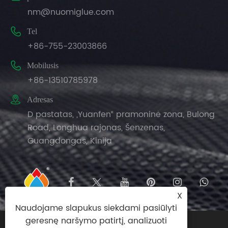
nm@nuomiglue.com

Tel
+86-755-23003866

Mobilusis
+86-13510785978

Adresas
D pastatas, „Yuanfen“ pramoninė zona, Bulong
Road, Longhua rajonas, Šenzenas,
Guangdongas, Kinija
X
Naudojame slapukus siekdami pasiūlyti
geresnę naršymo patirtį, analizuoti