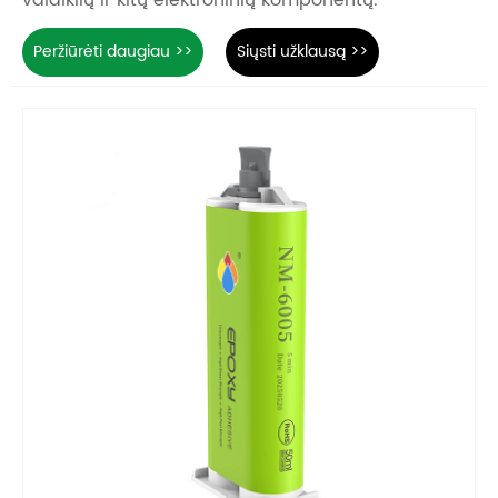
Peržiūrėti daugiau >>
Siųsti užklausą >>