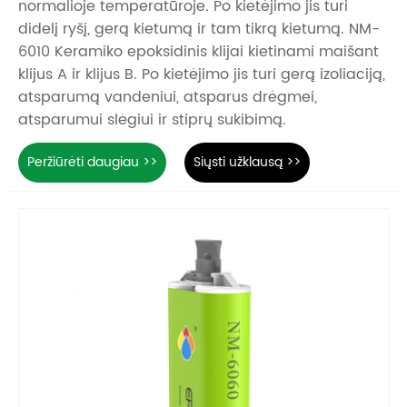
normalioje temperatūroje. Po kietėjimo jis turi
didelį ryšį, gerą kietumą ir tam tikrą kietumą. NM-
6010 Keramiko epoksidinis klijai kietinami maišant
klijus A ir klijus B. Po kietėjimo jis turi gerą izoliaciją,
atsparumą vandeniui, atsparus drėgmei,
atsparumui slėgiui ir stiprų sukibimą.
Peržiūrėti daugiau >>
Siųsti užklausą >>