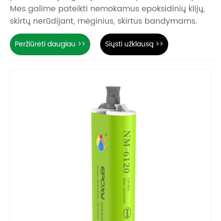
Mes galime pateikti nemokamus epoksidinių klijų,
skirtų nerūdijant, mėginius, skirtus bandymams.
Peržiūrėti daugiau >>
Siųsti užklausą >>