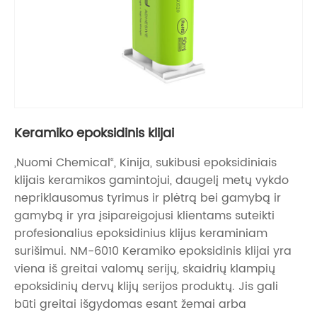
Keramiko epoksidinis klijai
„Nuomi Chemical“, Kinija, sukibusi epoksidiniais
klijais keramikos gamintojui, daugelį metų vykdo
nepriklausomus tyrimus ir plėtrą bei gamybą ir
gamybą ir yra įsipareigojusi klientams suteikti
profesionalius epoksidinius klijus keraminiam
surišimui. NM-6010 Keramiko epoksidinis klijai yra
viena iš greitai valomų serijų, skaidrių klampių
epoksidinių dervų klijų serijos produktų. Jis gali
būti greitai išgydomas esant žemai arba