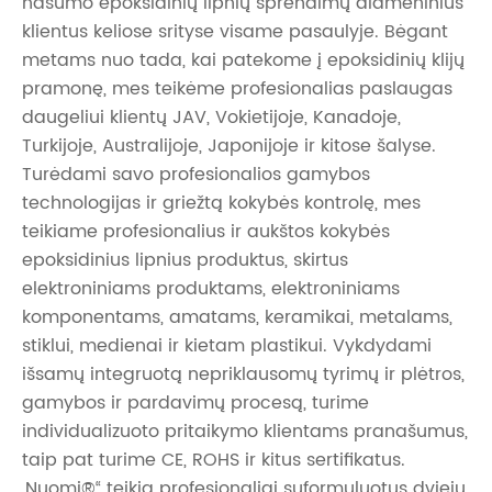
našumo epoksidinių lipnių sprendimų didmeninius
klientus keliose srityse visame pasaulyje. Bėgant
metams nuo tada, kai patekome į epoksidinių klijų
pramonę, mes teikėme profesionalias paslaugas
daugeliui klientų JAV, Vokietijoje, Kanadoje,
Turkijoje, Australijoje, Japonijoje ir kitose šalyse.
Turėdami savo profesionalios gamybos
technologijas ir griežtą kokybės kontrolę, mes
teikiame profesionalius ir aukštos kokybės
epoksidinius lipnius produktus, skirtus
elektroniniams produktams, elektroniniams
komponentams, amatams, keramikai, metalams,
stiklui, medienai ir kietam plastikui. Vykdydami
išsamų integruotą nepriklausomų tyrimų ir plėtros,
gamybos ir pardavimų procesą, turime
individualizuoto pritaikymo klientams pranašumus,
taip pat turime CE, ROHS ir kitus sertifikatus.
„Nuomi®“ teikia profesionaliai suformuluotus dviejų