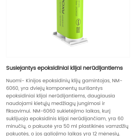
Susiejantys epoksidiniai klijai nerūdijantiems
Nuomi- Kinijos epoksidinių klijų gamintojas, NM-
6060, yra dviejų komponentų surišantys
epoksidiniai klijai nerūdijantiems, daugiausia
naudojami kietųjų medžiagų jungimosi ir
fiksavimui. NM-6060 sukietėjimo laikas, kurį
suklijuoja epoksidinis klijai nerūdijančiam, yra 60
minučių, o pakuotė yra 50 ml plastikinės vamzdžių
pakuotės, o jos galiojimo laikas yra 12 mėnesių.