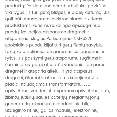
produktų. Po kietėjimo nėra burbuliukų, paviršius
yra lygus, jis turi gerą blizgesį ir didelį kietumą. Jis
gali būti naudojamas elektroniniams ir kitiems
produktams, kuriems reikalinga apsauga nuo
puodų, izoliacijos, atsparumo drėgmei ir
atsparumui slėgiui. Po kietėjimo, NM-6321
Epoksidinis puodų klijai turi gerų fizinių savybių,
tokių kaip izoliacija, atsparumas suspaudimui ir
ryšys. Jis pasižymi geru atsparumu rūgštims ir
šarminiams, gerai atsparūs vandeniui, atsparus
drėgmei ir atsparia aliejui, ir yra atsparus
drėgmei, šilumai ir atmosferos senėjimui. Jis
plačiai naudojamas transformatorių, LED
apšvietimo, vandeniui atsparaus apšvietimo, batų
žibintų, jutiklių, saulės baterijų, neigiamų jonų
generatorių, akvariumo vandens siurblių,
uždegimo ritinių, galios modulių, elektroninių
valdiklių ir kitų elektroninių komponentų.