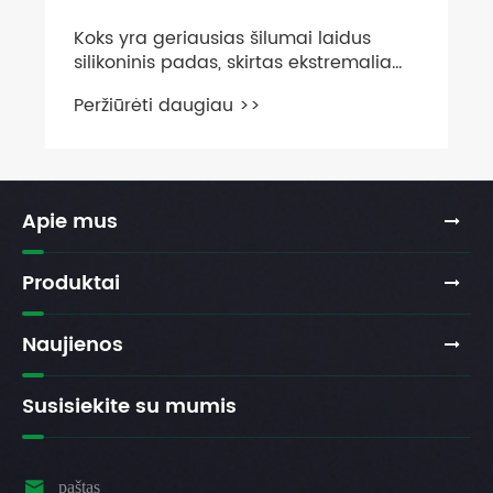
Koks yra geriausias šilumai laidus
silikoninis padas, skirtas ekstremaliam
elektronikos aušinimui?
Peržiūrėti daugiau >>
Apie mus
Produktai
Naujienos
Susisiekite su mumis

paštas