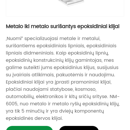
Metalo iki metalo surišantys epoksidiniai klijai
„Nuomi“ specializuojasi metale ir metalui,
surišantiems epoksidiniais lipniais, epoksidiniais
lipniais didmeniniais. Kaip epoksidinių lipnių,
epoksidinių konstrukcinių klijų gamintojas, mes
galime suteikti jums epoksidinius klijus, susijusius
su įvairiais atlikimais, pakuotėmis ir naudojimu.
Epoksidiniai klijai yra įprasti pramoniniai klijai,
plačiai naudojami statybose, kosmoso,
automobilių, elektronikos ir kitų sričių srityse. NM-
6005, nuo metalo ir metalo ryšių epoksidinių klijų,
yra tik 5 minučių ir yra dviejų komponentų
epoksidinės dervos klijai.