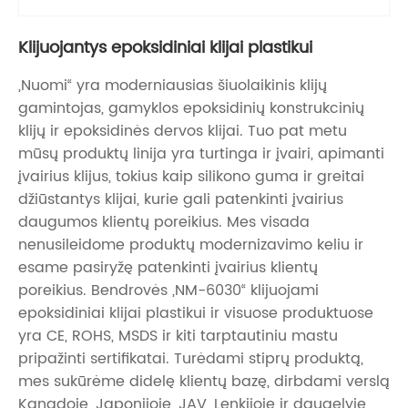
Klijuojantys epoksidiniai klijai plastikui
„Nuomi“ yra moderniausias šiuolaikinis klijų
gamintojas, gamyklos epoksidinių konstrukcinių
klijų ir epoksidinės dervos klijai. Tuo pat metu
mūsų produktų linija yra turtinga ir įvairi, apimanti
įvairius klijus, tokius kaip silikono guma ir greitai
džiūstantys klijai, kurie gali patenkinti įvairius
daugumos klientų poreikius. Mes visada
nenusileidome produktų modernizavimo keliu ir
esame pasiryžę patenkinti įvairius klientų
poreikius. Bendrovės „NM-6030“ klijuojami
epoksidiniai klijai plastikui ir visuose produktuose
yra CE, ROHS, MSDS ir kiti tarptautiniu mastu
pripažinti sertifikatai. Turėdami stiprų produktą,
mes sukūrėme didelę klientų bazę, dirbdami verslą
Kanadoje, Japonijoje, JAV, Lenkijoje ir daugelyje